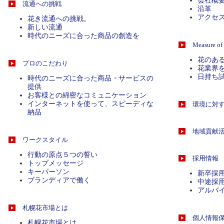
会社概
流通への挑戦
沿革
アクセ
花き流通への挑戦。
新しい流通
時代のニーズに合った商品の創造を
Measure of
花のあ
プロのこだわり
花業界
日持ち
時代のニーズに合った商品・サービスの
提供
お客様との綿密なコミュニケーション
インターネットを使って、スピーディな
環境に対
納品
地域貢献
ワークスタイル
行動の原点５つの誓い
採用情報
トップメッセージ
キーパーソン
新卒採
ブランディアで働く
中途採
アルバ
札幌花市場とは
個人情報
札幌花市場とは