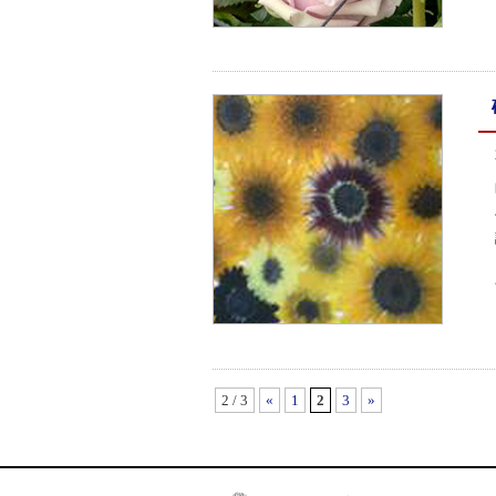
2 / 3
«
1
2
3
»