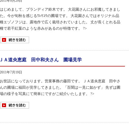
2011年9月29日
はじめまして、ブランディア鈴木です。 大花園さんにお邪魔してきまし
た。今が旬秋を感じるﾜﾚﾓｺｳの圃場です。 大花園さんではオリジナル品
種エゾノフジは、露地作で広く栽培されていました。 丈が長くとれる品
種で若干紅葉のような赤みがあるのが特徴です。 ?>
ＪＡ道央恵庭 田中和夫さん 圃場見学
2011年7月19日
お世話になっております。営業事務の藤田です。 ＪＡ道央恵庭 田中さ
んの圃場に福田が見学してきました。「百聞は一見に如かず」 先ずは圃
場の様子を写真にて簡単にですがご紹介いたします。 ?>