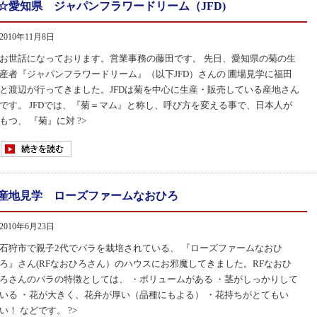
☆愛知県 ジャパンフラワードリーム（JFD)
2010年11月8日
お世話になっております。営業事務の藤田です。 先日、愛知県の菊の生
産者『ジャパンフラワードリーム』（以下JFD）さんの 圃場見学に福田
と渡辺が行ってきました。JFDは菊を中心に生産・販売している産地さん
です。 JFDでは、『菊＝マム』と称し、呼び方を変える事で、日本人が
もつ、 『菊』に対 ?>
産地見学 ローズファームなおひろ
2010年6月23日
石狩市で親子2代でバラを栽培されている、 『ローズファームなおひ
ろ』さん(RFなおひろさん）のハウスにお邪魔してきました。RFなおひ
ろさんのバラの特徴としては、 ・ボリュームがある ・茎がしっかりして
いる ・花が大きく、花弁が厚い（品種にもよる） ・花持ちがとてもい
い！ などです。 ?>