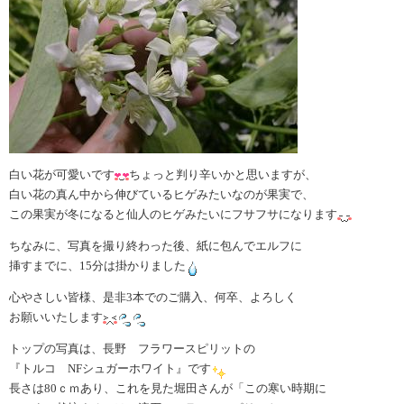
白い花が可愛いです
ちょっと判り辛いかと思いますが、
白い花の真ん中から伸びているヒゲみたいなのが果実で、
この果実が冬になると仙人のヒゲみたいにフサフサになります
ちなみに、写真を撮り終わった後、紙に包んでエルフに
挿すまでに、15分は掛かりました
心やさしい皆様、是非3本でのご購入、何卒、よろしく
お願いいたします
トップの写真は、長野 フラワースピリットの
『トルコ NFシュガーホワイト』です
長さは80ｃｍあり、これを見た堀田さんが「この寒い時期に