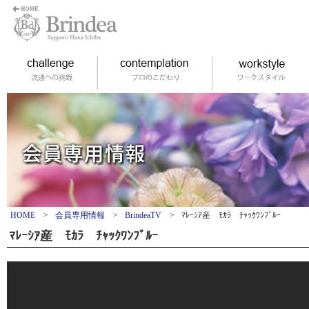
HOME
>
会員専用情報
>
BrindeaTV
>
ﾏﾚｰｼｱ産 ﾓｶﾗ ﾁｬｯｸﾜﾝﾌﾞﾙｰ
ﾏﾚｰｼｱ産 ﾓｶﾗ ﾁｬｯｸﾜﾝﾌﾞﾙｰ