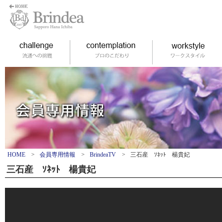
HOME
>
会員専用情報
>
BrindeaTV
>
三石産 ｿﾈｯﾄ 楊貴妃
三石産 ｿﾈｯﾄ 楊貴妃