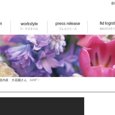
道内産 大花園さん ｽｨﾄﾋﾟｰ