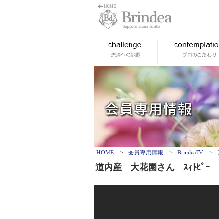
HOME
>
会員専用情報
>
BrindeaTV
>
道内産 大花園さん ｽｨﾄﾋﾟｰ