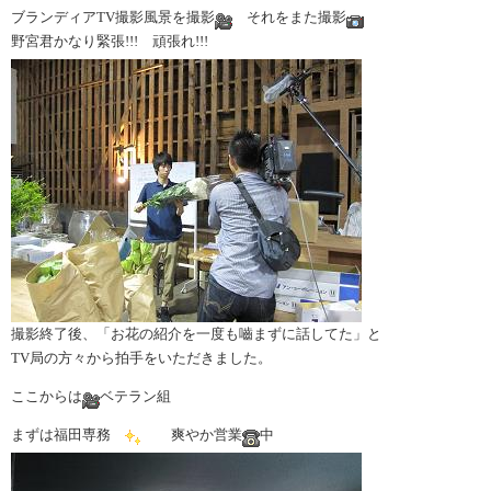
ブランディアTV撮影風景を撮影
それをまた撮影
野宮君かなり緊張!!! 頑張れ!!!
撮影終了後、「お花の紹介を一度も嚙まずに話してた」と
TV局の方々から拍手をいただきました。
ここからは
ベテラン組
まずは福田専務
爽やか営業
中