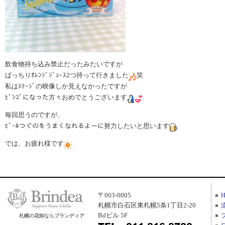
飲食物持ち込み禁止だったみたいですが
ばっちりｵﾚﾝｼﾞｼﾞｭｰｽ2つ持って行きました
笑
私はｽﾃｰｼﾞの映像しか見えなかったですが
ﾋﾞﾝｺﾞになった方々おめでとうございます
毎回思うのですが、
ﾋﾞｰﾙつぐのをうまくなれるよーに努力したいと思います
では、お疲れ様です
〒003-0005
札幌市白石区東札幌5条1丁目2-20
Bdビル 5F
札幌の花卸ならブランディア