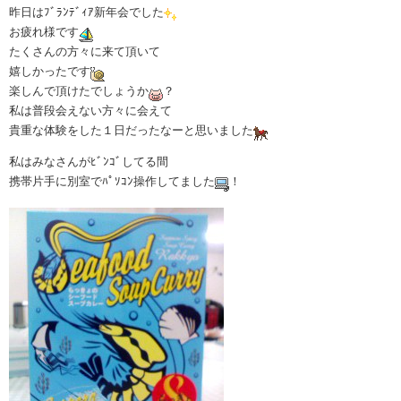
昨日はﾌﾞﾗﾝﾃﾞｨｱ新年会でした
お疲れ様です
たくさんの方々に来て頂いて
嬉しかったです
楽しんで頂けたでしょうか
？
私は普段会えない方々に会えて
貴重な体験をした１日だったなーと思いました
私はみなさんがﾋﾞﾝｺﾞしてる間
携帯片手に別室でﾊﾟｿｺﾝ操作してました
！