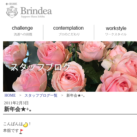
HOME
>
スタッフブログ一覧
>
新年会★+｡
2011年2月3日
新年会★+｡
こんばんは
！
本舘です