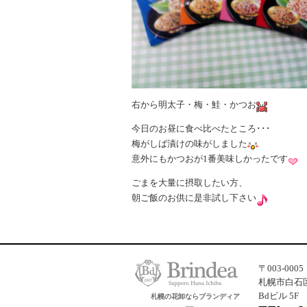
右から明太子・梅・鮭・かつお
今日のお昼に食べ比べたところ･･･
梅がしば漬けの味がしました
意外にもかつおが1番美味しかったです
ごまを大量に摂取したい方、
朝ご飯のお供に是非試し下さい
〒003-0005
札幌市白石区
Bdビル 5F
札幌の花卸ならブランディア