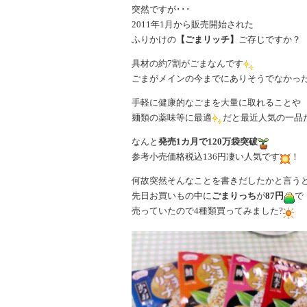
突然ですが･･･
2011年1月から販売開始された
ふりかけの
【ごまリッチ】
ご存じですか？
具材の約7割がごまなんです
ごまがメインの今までにありそうでなかっ
手軽に健康的なごまを大量に取れることや
麺類の薬味等に最適
だと最近人気の一品
なんと
発売1カ月で120万袋突破
参考小売価格税込136円凄い人気です
！
何故突然そんなことを書きだしたかと言う
先日お買いもの中に
ごまりっち
が
87円
で
売っていたので4種類買ってみました?