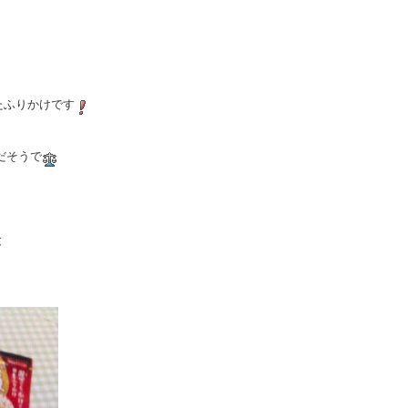
たふりかけです
だそうで
と