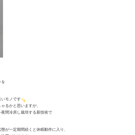
ラを
良いモノです
しゃるかと思いますが、
を夜間冷房し栽培する新技術で
状態が一定期間続くと休眠動作に入り、