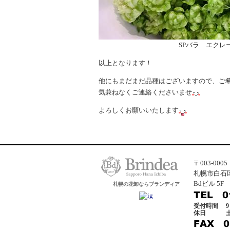
SPバラ エクレー
以上となります！
他にもまだまだ品種はございますので、ご
気兼ねなくご連絡くださいませ
よろしくお願いいたします
〒003-0005
札幌市白石区
Bdビル 5F
札幌の花卸ならブランディア
受付時間
9
休日