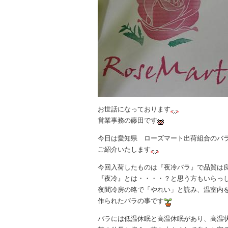
お世話になっております
営業事務の藤田です
今日は愛知県 ローズマート出荷組合のバ
ご紹介いたします
今回入荷したものは『夜冷バラ』で品質は
『夜冷』とは・・・・？と思う方もいらっ
夜間冷房の略で「やれい」と読み、温室内
作られたバラの事です
バラには低温休眠と高温休眠があり、高温