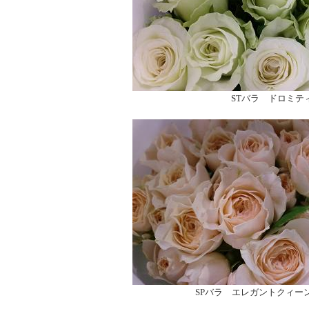
STバラ ドロミテ
SPバラ エレガントクィー