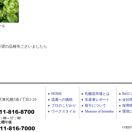
ル
希望の品種等ございましたら
HOME
札幌花市場とは
Bdロ
東札幌5条1丁目2-20
流通への挑戦
生産者レポート
会社
プロのこだわり
取引について
採用
ワークスタイル
Measure of briendea
環境
：00～17：00
土曜午後
copyr