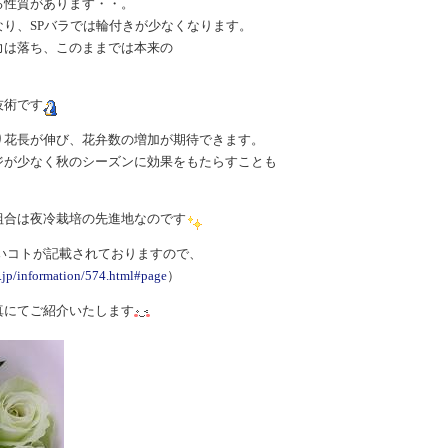
る性質があります・・。
り、SPバラでは輪付きが少なくなります。
力は落ち、このままでは本来の
技術です
り花長が伸び、花弁数の増加が期待できます。
ジが少なく秋のシーズンに効果をもたらすことも
組合は夜冷栽培の先進地なのです
いコトが記載されておりますので、
t.jp/information/574.html#page
）
真にてご紹介いたします