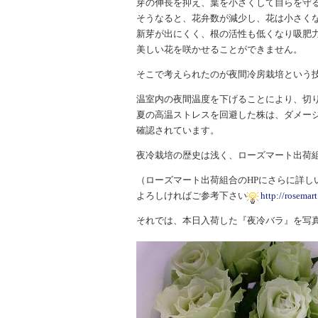
芽の伸長を抑え、葉を小さくして自らを守
そうなると、花弁数が減少し、花は小さくな
新芽が出にくく、根の活性も低くなり吸肥
美しい花を咲かせることができません。
そこで考えられたのが夜間冷房栽培という
温室内の夜間温度を下げることにより、切
夏の高温ストレスを回避した株は、ダメー
確認されています。
夜冷栽培の歴史は浅く、ローズマート出荷
（ローズマート出荷組合のHPにさらに詳し
よろしければご参考下さい
http://rosemar
それでは、本日入荷した『夜冷バラ』を写